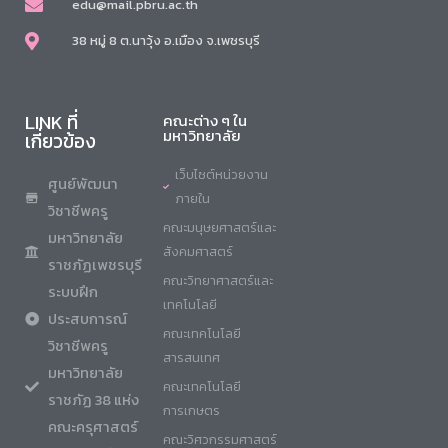
edu@mail.pbru.ac.th
38 หมู่ 8 ต.นาวุ้ง อ.เมือง จ.เพชรบุรี
LINK ที่
คณะต่าง ๆ ใน
มหาวิทยาลัย
เกี่ยวข้อง
เว็บไซต์หน่วยงาน
ศูนย์พัฒนา
ภายใน
วิชาชีพครู
คณะมนุษยศาสตร์และ
มหาวิทยาลัย
สังคมศาสตร์
ราชภัฏเพชรบุรี
คณะวิทยาศาสตร์และ
ระบบฝึก
เทคโนโลยี
ประสบการณ์
คณะเทคโนโลยี
วิชาชีพครู
สารสนเทศ
มหาวิทยาลัย
คณะเทคโนโลยี
ราชภัฏ 38 แห่ง
การเกษตร
คณะครุศาสตร์
คณะวิศวกรรมศาสตร์