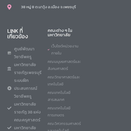
38 หมู่ 8 ต.นาวุ้ง อ.เมือง จ.เพชรบุรี
LINK ที่
คณะต่าง ๆ ใน
มหาวิทยาลัย
เกี่ยวข้อง
เว็บไซต์หน่วยงาน
ศูนย์พัฒนา
ภายใน
วิชาชีพครู
คณะมนุษยศาสตร์และ
มหาวิทยาลัย
สังคมศาสตร์
ราชภัฏเพชรบุรี
คณะวิทยาศาสตร์และ
ระบบฝึก
เทคโนโลยี
ประสบการณ์
คณะเทคโนโลยี
วิชาชีพครู
สารสนเทศ
มหาวิทยาลัย
คณะเทคโนโลยี
ราชภัฏ 38 แห่ง
การเกษตร
คณะครุศาสตร์
คณะวิศวกรรมศาสตร์
มหาวิทยาลัย
และเทคโนโลยี