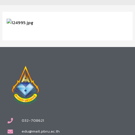
032-708621
edu@mail.pbru.ac.th