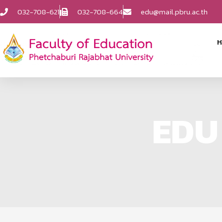
032-708-621
032-708-664
edu@mail.pbru.ac.th
ห
EDU 