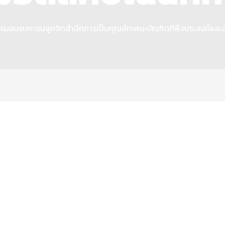
รมอบรมการปลูกจิตสำนึกการเป็นคุณลักษณะบัณฑิตที่พึงประสงค์และสร