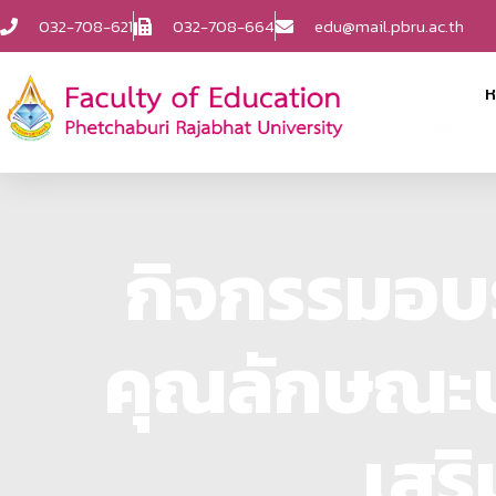
032-708-621
032-708-664
edu@mail.pbru.ac.th
ห
กิจกรรมอบ
คุณลักษณะบั
เสร