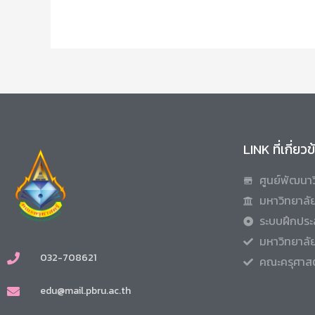
LINK ที่เกี่ยว
ศูนย์พัฒนาว
มหาวิทยาลัย
ระบบฝึกประ
มหาวิทยาลั
032-708621
คณะครุศาสต
edu@mail.pbru.ac.th