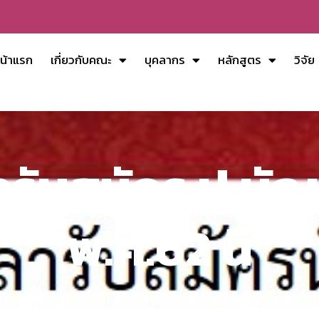
น้าแรก
เกี่ยวกับคณะ
บุคลากร
หลักสูตร
วิจัย
รับสมัคร ป.บัณฑ
พ.ค.62 นี้
Home
EDU-ข่าว
ขยายเวลารับสมัคร ป.บัณฑิต ถึง 24 พ.ค.62 นี้