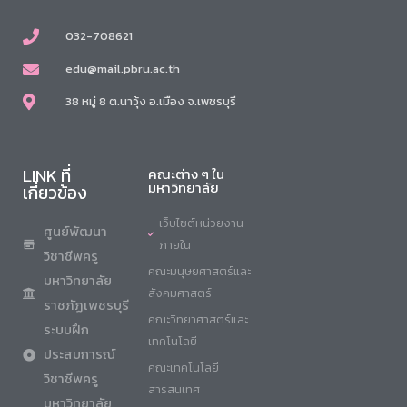
032-708621
edu@mail.pbru.ac.th
38 หมู่ 8 ต.นาวุ้ง อ.เมือง จ.เพชรบุรี
LINK ที่
คณะต่าง ๆ ใน
มหาวิทยาลัย
เกี่ยวข้อง
เว็บไซต์หน่วยงาน
ศูนย์พัฒนา
ภายใน
วิชาชีพครู
คณะมนุษยศาสตร์และ
มหาวิทยาลัย
สังคมศาสตร์
ราชภัฏเพชรบุรี
คณะวิทยาศาสตร์และ
ระบบฝึก
เทคโนโลยี
ประสบการณ์
คณะเทคโนโลยี
วิชาชีพครู
สารสนเทศ
มหาวิทยาลัย