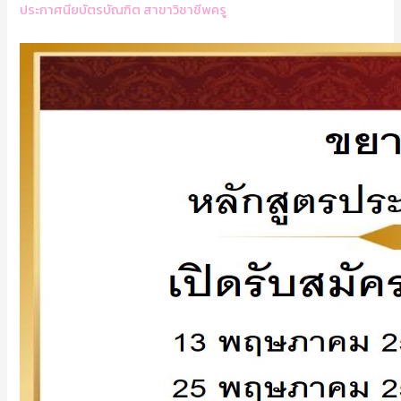
ประกาศนียบัตรบัณฑิต สาขาวิชาชีพครู