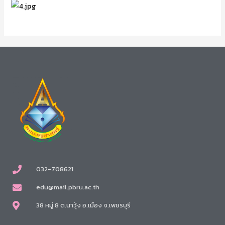
032-708621
edu@mail.pbru.ac.th
38 หมู่ 8 ต.นาวุ้ง อ.เมือง จ.เพชรบุรี