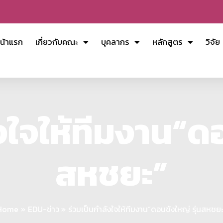
น้าแรก
เกี่ยวกับคณะ
บุคลากร
หลักสูตร
วิจัย
งใจให้ทีมงาน“ดอ
สหชยะ”
Home
EDU-ข่าว
ร่วมเป็นกำลังใจให้ทีมงาน“ดอนขังใหญ่ รุ่นสหชย