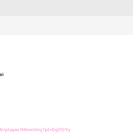
ai 
/ss6/player/Mmm3mj?pl=Eq00Yy