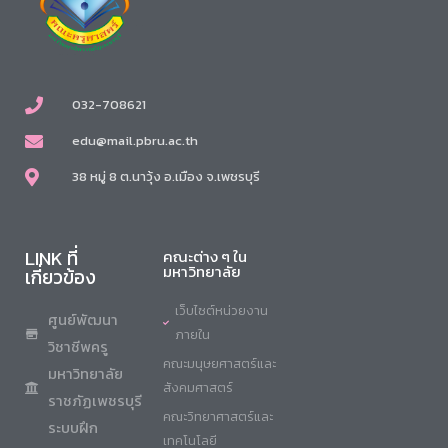
032-708621
edu@mail.pbru.ac.th
38 หมู่ 8 ต.นาวุ้ง อ.เมือง จ.เพชรบุรี
LINK ที่
คณะต่าง ๆ ใน
มหาวิทยาลัย
เกี่ยวข้อง
เว็บไซต์หน่วยงาน
ศูนย์พัฒนา
ภายใน
วิชาชีพครู
คณะมนุษยศาสตร์และ
มหาวิทยาลัย
สังคมศาสตร์
ราชภัฏเพชรบุรี
คณะวิทยาศาสตร์และ
ระบบฝึก
เทคโนโลยี