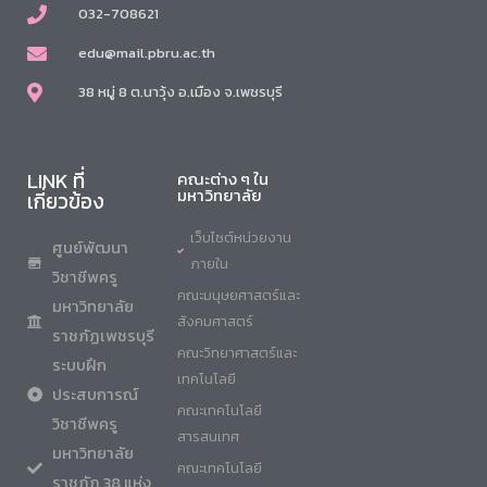
032-708621
edu@mail.pbru.ac.th
38 หมู่ 8 ต.นาวุ้ง อ.เมือง จ.เพชรบุรี
LINK ที่
คณะต่าง ๆ ใน
มหาวิทยาลัย
เกี่ยวข้อง
เว็บไซต์หน่วยงาน
ศูนย์พัฒนา
ภายใน
วิชาชีพครู
คณะมนุษยศาสตร์และ
มหาวิทยาลัย
สังคมศาสตร์
ราชภัฏเพชรบุรี
คณะวิทยาศาสตร์และ
ระบบฝึก
เทคโนโลยี
ประสบการณ์
คณะเทคโนโลยี
วิชาชีพครู
สารสนเทศ
มหาวิทยาลัย
คณะเทคโนโลยี
ราชภัฏ 38 แห่ง