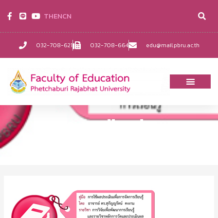
TH
EN
CN
032-708-621
032-708-664
edu@mail.pbru.ac.th
e-media edu
Home
EDU-ข่าว
e-media edu