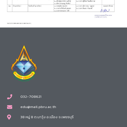
032-708621
edu@mail.pbru.ac.th
38 หมู่ 8 ต.นาวุ้ง อ.เมือง จ.เพชรบุรี