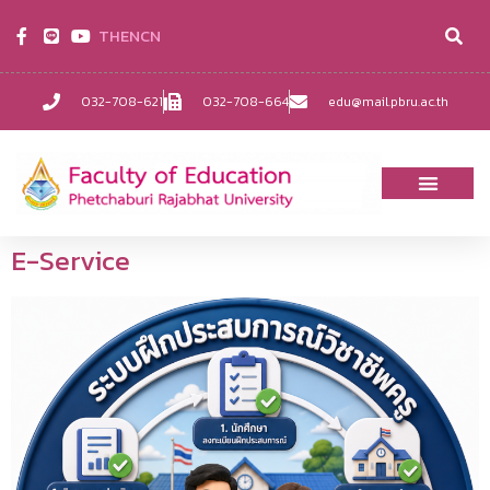
TH
EN
CN
032-708-621
032-708-664
edu@mail.pbru.ac.th
E-Service