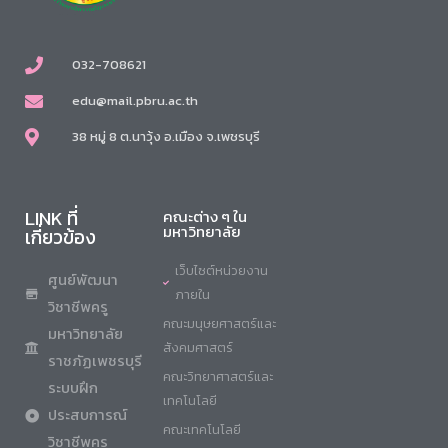
032-708621
edu@mail.pbru.ac.th
38 หมู่ 8 ต.นาวุ้ง อ.เมือง จ.เพชรบุรี
LINK ที่
คณะต่าง ๆ ใน
มหาวิทยาลัย
เกี่ยวข้อง
เว็บไซต์หน่วยงาน
ศูนย์พัฒนา
ภายใน
วิชาชีพครู
คณะมนุษยศาสตร์และ
มหาวิทยาลัย
สังคมศาสตร์
ราชภัฏเพชรบุรี
คณะวิทยาศาสตร์และ
ระบบฝึก
เทคโนโลยี
ประสบการณ์
คณะเทคโนโลยี
วิชาชีพครู