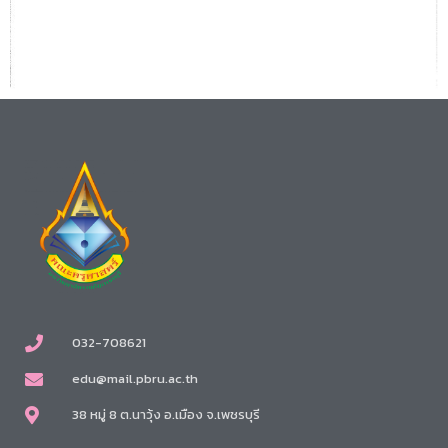
032-708621
edu@mail.pbru.ac.th
38 หมู่ 8 ต.นาวุ้ง อ.เมือง จ.เพชรบุรี