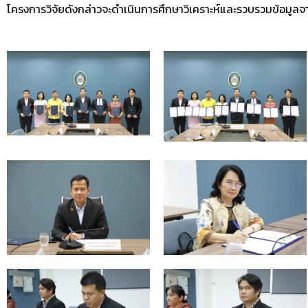
โครงการวิจัยดังกล่าวจะดำเนินการศึกษาวิเคราะห์และรวบรวมข้อมูลจากโ