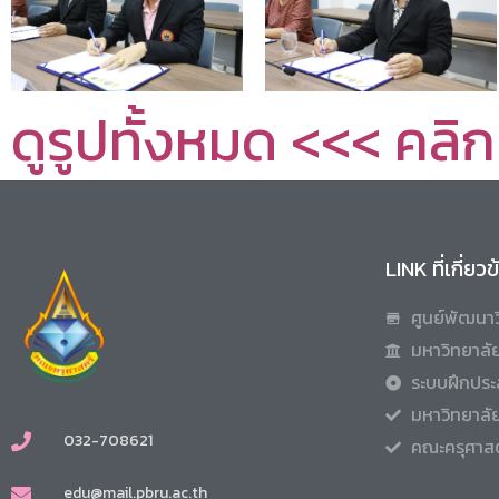
ดูรูปทั้งหมด <<< คลิก
LINK ที่เกี่ยว
ศูนย์พัฒนาว
มหาวิทยาลัย
ระบบฝึกประ
มหาวิทยาลั
032-708621
คณะครุศาสต
edu@mail.pbru.ac.th