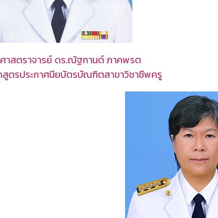
วยศาสตราจารย์ ดร.ณัฐกานต์ ภาคพรต
กสูตรประกาศนียบัตรบัณฑิตสาขาวิชาชีพครู