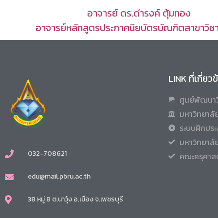
อาจารย์ ดร.ดำรงค์ ตุ้มทอง
อาจารย์หลักสูตรประกาศนียบัตรบัณฑิตสาขาวิชา
LINK ที่เกี่ยว
ศูนย์พัฒนาว
มหาวิทยาลัย
ระบบฝึกประ
มหาวิทยาลั
032-708621
คณะครุศาสต
edu@mail.pbru.ac.th
38 หมู่ 8 ต.นาวุ้ง อ.เมือง จ.เพชรบุรี