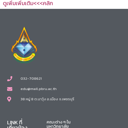
ดูเพิ่มเพิ่มเติม<<<คลิก
032-708621
edu@mail.pbru.ac.th
38 หมู่ 8 ต.นาวุ้ง อ.เมือง จ.เพชรบุรี
LINK ที่
คณะต่าง ๆ ใน
มหาวิทยาลัย
เกี่ยวข้อง