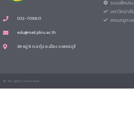
ระบบฝึกประ
มหาวิทยาลั
032-708621
คณะครุศาสต
edu@mail.pbru.ac.th
38 หมู่ 8 ต.นาวุ้ง อ.เมือง จ.เพชรบุรี
© All rights reserved