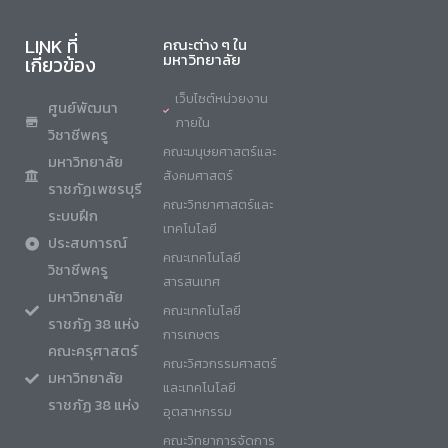
LINK ที่
คณะต่าง ๆ ใน
มหาวิทยาลัย
เกี่ยวข้อง
เว็บไซต์หน่วยงาน
ศูนย์พัฒนา
ภายใน
วิชาชีพครู
คณะมนุษยศาสตร์และ
มหาวิทยาลัย
สังคมศาสตร์
ราชภัฏเพชรบุรี
คณะวิทยาศาสตร์และ
ระบบฝึก
เทคโนโลยี
ประสบการณ์
คณะเทคโนโลยี
วิชาชีพครู
สารสนเทศ
มหาวิทยาลัย
คณะเทคโนโลยี
ราชภัฏ 38 แห่ง
การเกษตร
คณะครุศาสตร์
คณะวิศวกรรมศาสตร์
มหาวิทยาลัย
และเทคโนโลยี
ราชภัฏ 38 แห่ง
อุตสาหกรรม
คณะวิทยาการจัดการ