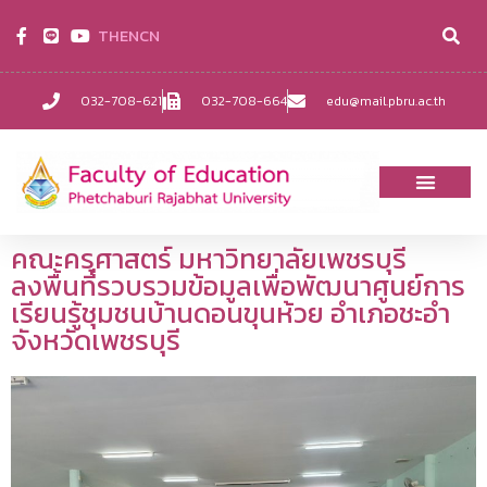
TH
EN
CN
032-708-621
032-708-664
edu@mail.pbru.ac.th
คณะครุศาสตร์ มหาวิทยาลัยเพชรบุรี
ลงพื้นที่รวบรวมข้อมูลเพื่อพัฒนาศูนย์การ
เรียนรู้ชุมชนบ้านดอนขุนห้วย อำเภอชะอำ
จังหวัดเพชรบุรี