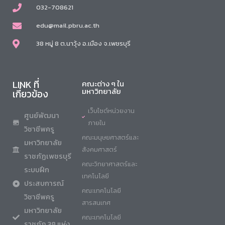
032-708621
edu@mail.pbru.ac.th
38 หมู่ 8 ต.นาวุ้ง อ.เมือง จ.เพชรบุรี
LINK ที่
คณะต่าง ๆ ใน
มหาวิทยาลัย
เกี่ยวข้อง
เว็บไซต์หน่วยงาน
ศูนย์พัฒนา
ภายใน
วิชาชีพครู
คณะมนุษยศาสตร์และ
มหาวิทยาลัย
สังคมศาสตร์
ราชภัฏเพชรบุรี
คณะวิทยาศาสตร์และ
ระบบฝึก
เทคโนโลยี
ประสบการณ์
คณะเทคโนโลยี
วิชาชีพครู
สารสนเทศ
มหาวิทยาลัย
คณะเทคโนโลยี
ราชภัฏ 38 แห่ง