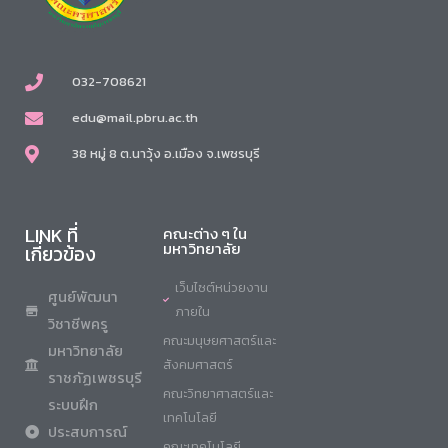
032-708621
edu@mail.pbru.ac.th
38 หมู่ 8 ต.นาวุ้ง อ.เมือง จ.เพชรบุรี
LINK ที่
คณะต่าง ๆ ใน
มหาวิทยาลัย
เกี่ยวข้อง
เว็บไซต์หน่วยงาน
ศูนย์พัฒนา
ภายใน
วิชาชีพครู
คณะมนุษยศาสตร์และ
มหาวิทยาลัย
สังคมศาสตร์
ราชภัฏเพชรบุรี
คณะวิทยาศาสตร์และ
ระบบฝึก
เทคโนโลยี
ประสบการณ์
คณะเทคโนโลยี