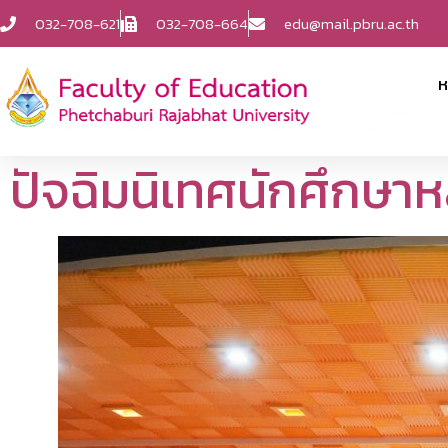
032-708-621
032-708-664
edu@mail.pbru.ac.th
ห
ปัจฉิมนิเทศนักศึกษา