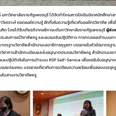
์ มหาวิทยาลัยราชภัฏเพชรบุรี ได้จัดทำโครงการปัจฉิมนิเทศนักศึกษาสาขา
ิเคราะห์ ถอดองค์ความรู้ อีกทั้งรับความรู้เกี่ยวกับองค์กรวิชาชีพ เ
ฑิต โดยได้รับเกียรติจากอธิการบดีมหาวิทยาลัยราชภัฏเพชรบุรี
ผู้ช่
กประสบการณ์วิชาชีพครู และอบรมเชิงปฏิบัติการ การทดลองเข้าระบบ
มาตรฐานวิชาชีพสำนักงานเลขาธิการคุรุสภา บรรยายในหัวข้อมาตรฐา
กวิชาการสำนักทะเบียนและใบอนุญาตประกอบวิชาชีพครู สำนักงานเลข
ปฏิบัติจริงในการเข้าระบบ KSP Self-Service เพื่อขอรับใบอนุญาตป
าของแต่ละคณะ บรรยายเกี่ยวกับการเตรียมความพร้อมเพื่อสอบบรรจุครูผ
องในสานงานวิชาชีพครู