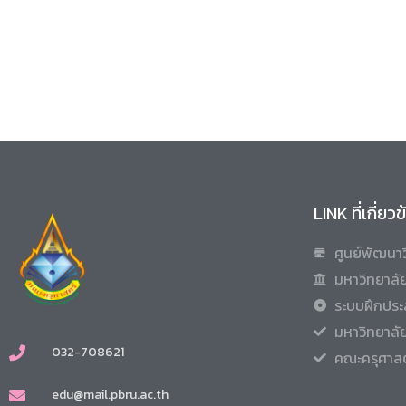
LINK ที่เกี่ยว
ศูนย์พัฒนาว
มหาวิทยาลัย
ระบบฝึกประ
มหาวิทยาลั
032-708621
คณะครุศาสต
edu@mail.pbru.ac.th