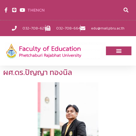
TH
EN
CN
032-708-621
032-708-664
edu@mail.pbru.ac.th
ผศ.ดร.ปัญญา ทองนิล