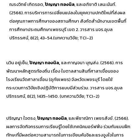
ณรงวิทย์ เกิดรอด,
ปัญญา ทองนิล
, และอภิชาติ เลนะนันท์.
(2566). การบริหารการเปลี่ยนแปลงในยุคความปกติใหม่ที่ส่งผล
ต่อคุณภาพการศึกษาของสถานศึกษา สังกัดสำนักงานเขตพื้นที่
การศึกษาประถมศึกษาเพชรบุรี เขต 2. วารสาร มจร.อุบล
ปริทรรศน์, 8(2), 43-54.(บทความวิจัย; TCI-2)
นวิน อยู่เย็น,
ปัญญา ทองนิล,
และกาญจนา บุญส่ง. (2566). การ
พัฒนาหลักสูตรท้องถิ่น เรื่อง ใบตาลสานสินที่ศาลาเขื่อนของ
โรงเรียนวัดศาลาเขื่อน (อุภัยเพชร) จังหวัดเพชรบุรี โดยใช้
กระบวนการวิจัยเชิงปฏิบัติการแบบมีส่วนร่วม. วารสาร มจร.อุบล
ปริทรรศน์, 8(2), 1435-1450. (บทความวิจัย; TCI-2)
ปริญญา ใจตรง,
ปัญญา ทองนิล
, และพีชาณิกา เพชรสังข์. (2566).
ผลการจัดกิจกรรมการเรียนรู้โดยใช้เทคนิคมอร์ฟฟิ่ง ร่วมกับแบบฝึก
ทักษะที่มีผลต่อความสามารถในการเขียนคันจิและแรงจูงใจในการ