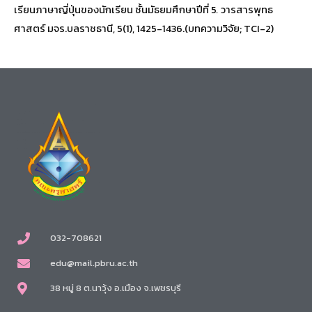
เรียนภาษาญี่ปุ่นของนักเรียน ชั้นมัธยมศึกษาปีที่ 5
.
วารสารพุทธ
ศาสตร์ มจร.บลราชธานี, 5(1), 1425-1436.(บทความวิจัย; TCI-2)
032-708621
edu@mail.pbru.ac.th
38 หมู่ 8 ต.นาวุ้ง อ.เมือง จ.เพชรบุรี