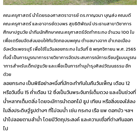
คณะครุศาสตร์ นำโดยรองศาสตราจารย์ ดร.กาญจนา บุญส่ง คณบดี
คณะครุศาสตร์ และอาจารย์ดวงพร สุขธิติพัฒน์ ประธานสาขาวิชาการ
ศึกษาปฐมวัย นำทีมนักศึกษาคณะครุศาสตร์จัดทำกระทง จำนวน 100 ใบ
เพื่อเตรียมจัดส่งมอบให้กับวัดทองนพคุณ ตำบลบางจาก อำเภอเมือง
จังหวัดเพชรบุรี เพื่อใช้ในวันลอยกระทง ในวันที่ 8 พฤศจิกายน พ.ศ. 2565
ทั้งนี้ เป็นการบูรณาการรายวิชาการจัดประสบการณ์การเรียนรู้แบบบูรณ
าการสำหรับเด็กปฐมวัย และเพื่อเป็นการทำนุบำรุงศิลปวัฒนธรรม อีก
ด้วย
ลอยกระทง เป็นพิธีอย่างหนึ่งที่มักจะทำกันในคืนวันเพ็ญ เดือน 12
หรือวันขึ้น 15 ค่ำเดือน 12 ซึ่งเป็นวันพระจันทร์เต็มดวง และเป็นช่วงที่
น้ำหลากเต็มตลิ่ง โดยจะมีการนำดอกไม้ ธูป เทียน หรือสิ่งของใส่ลง
ในสิ่งประดิษฐ์รูปต่างๆ ที่ไม่จมน้ำ เช่น กระทง เรือ แพ ดอกบัว ฯลฯ
นำไปลอยตามลำน้ำ โดยมีวัตถุประสงค์ และความเชื่อที่ต่างกันออก
ไป