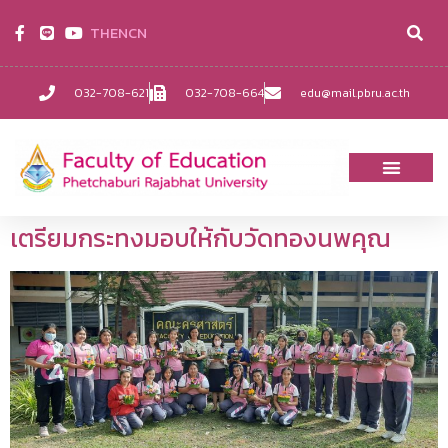
TH
EN
CN
032-708-621
032-708-664
edu@mail.pbru.ac.th
เตรียมกระทงมอบให้กับวัดทองนพคุณ