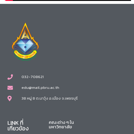
032-708621
edu@mail.pbru.ac.th
38 หมู่ 8 ต.นาวุ้ง อ.เมือง จ.เพชรบุรี
LINK ที่
คณะต่าง ๆ ใน
มหาวิทยาลัย
เกี่ยวข้อง