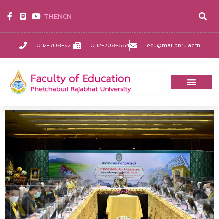
TH
EN
CN
032-708-621
032-708-664
edu@mail.pbru.ac.th