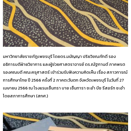
มหาวิทยาลัยราชภัฏเพชรบุรี โดยดร.มนัญญา ปริยวิชณภักดี รอง
อธิการบดีฝ่ายวิชาการ และผู้ช่วยศาสตราจารย์ ดร.ณัฐกานต์ ภาคพรต
รองคณบดี คณะครุศาสตร์ เข้าร่วมรับฟังความคิดเห็น เรื่อง สภาวการณ์
การศึกษาไทย ปี 2566 ครั้งที่ 2 ภาคตะวันตก จังหวัดเพชรบุรี ในวันที่ 27
เมษายน 2566 ณ โรงแรมเซ็นทรา บาย เซ็นทารา ชะอำ บีช รีสอร์ท ชะอำ
โดยสภาการศึกษา (สกศ.)