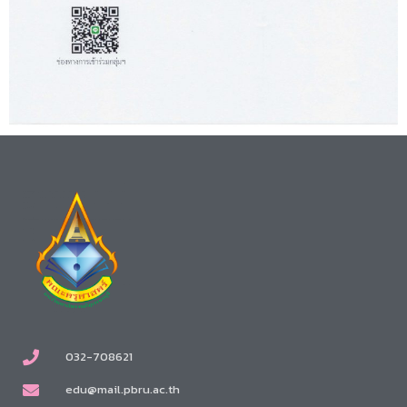
032-708621
edu@mail.pbru.ac.th