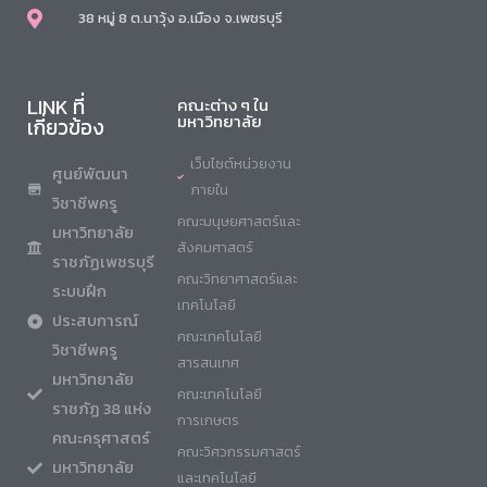
38 หมู่ 8 ต.นาวุ้ง อ.เมือง จ.เพชรบุรี
LINK ที่
คณะต่าง ๆ ใน
มหาวิทยาลัย
เกี่ยวข้อง
เว็บไซต์หน่วยงาน
ศูนย์พัฒนา
ภายใน
วิชาชีพครู
คณะมนุษยศาสตร์และ
มหาวิทยาลัย
สังคมศาสตร์
ราชภัฏเพชรบุรี
คณะวิทยาศาสตร์และ
ระบบฝึก
เทคโนโลยี
ประสบการณ์
คณะเทคโนโลยี
วิชาชีพครู
สารสนเทศ
มหาวิทยาลัย
คณะเทคโนโลยี
ราชภัฏ 38 แห่ง
การเกษตร
คณะครุศาสตร์
คณะวิศวกรรมศาสตร์
มหาวิทยาลัย
และเทคโนโลยี