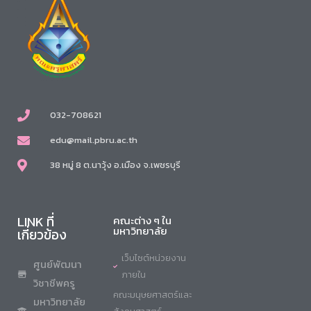
032-708621
edu@mail.pbru.ac.th
38 หมู่ 8 ต.นาวุ้ง อ.เมือง จ.เพชรบุรี
LINK ที่
คณะต่าง ๆ ใน
มหาวิทยาลัย
เกี่ยวข้อง
เว็บไซต์หน่วยงาน
ศูนย์พัฒนา
ภายใน
วิชาชีพครู
คณะมนุษยศาสตร์และ
มหาวิทยาลัย