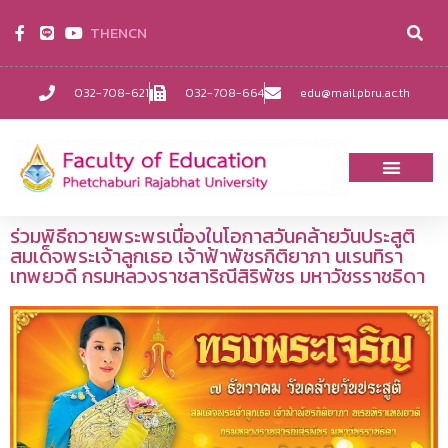
TH
EN
CN
032-708-621
032-708-664
edu@mail.pbru.ac.th
ร่วมพิธีถวายพระพรเนื่องในโอกาสวันคล้ายวันประสูติ
สมเด็จพระเจ้าลูกเธอ เจ้าฟ้าพัชรกิติยาภา นเรนทิรา
เทพยวดี กรมหลวงราชสาริณีสิริพัชร มหาวัชรราชธิดา