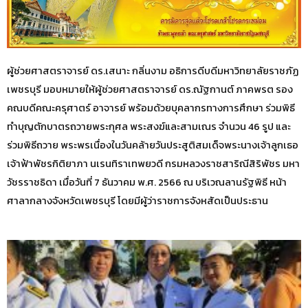
ผู้ช่วยศาสตราจารย์ ดร.เสนาะ กลิ่นงาม อธิการดีบดีมหาวิทยาลัยราชภัฏ
เพชรบุรี มอบหมายให้ผู้ช่วยศาสตราจารย์ ดร.ณัฐกานต์ ภาคพรต รอง
คณบดีคณะครุศาตร์ อาจารย์ พร้อมด้วยบุคลากรทางการศึกษา ร่วมพิธี
ทำบุญตักบาตรถวายพระกุศล พระสงฆ์และสามเณร จำนวน 46 รูป และ
ร่วมพิธีถวาย พระพรเนื่องในวันคล้ายวันประสูติสมเด็จพระนางเจ้าลูกเธอ
เจ้าฟ้าพัชรกิติยาภา นเรนทิราเทพยวดี กรมหลวงราชสาริณีสิริพัชร มหา
วัชรราชธิดา เมื่อวันที่ 7 ธันวาคม พ.ศ. 2566 ณ บริเวณลานรัฐพิธี หน้า
ศาลากลางจังหวัดเพชรบุรี โดยมีผู้ว่าราชการจังหสัดเป็นประธาน