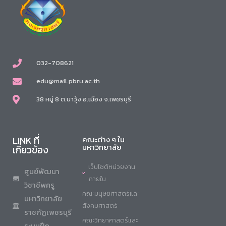
032-708621
edu@mail.pbru.ac.th
38 หมู่ 8 ต.นาวุ้ง อ.เมือง จ.เพชรบุรี
LINK ที่
คณะต่าง ๆ ใน
มหาวิทยาลัย
เกี่ยวข้อง
เว็บไซต์หน่วยงาน
ศูนย์พัฒนา
ภายใน
วิชาชีพครู
คณะมนุษยศาสตร์และ
มหาวิทยาลัย
สังคมศาสตร์
ราชภัฏเพชรบุรี
คณะวิทยาศาสตร์และ