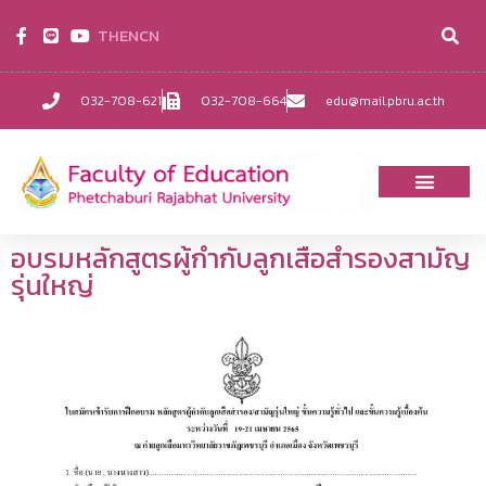
TH
EN
CN
032-708-621
032-708-664
edu@mail.pbru.ac.th
อบรมหลักสูตรผู้กำกับลูกเสือสำรองสามัญ
รุ่นใหญ่