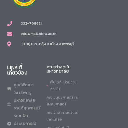
032-708621
edu@mail.pbru.ac.th
38 หมู่ 8 ต.นาวุ้ง อ.เมือง จ.เพชรบุรี
LINK ที่
คณะต่าง ๆ ใน
มหาวิทยาลัย
เกี่ยวข้อง
เว็บไซต์หน่วยงาน
ศูนย์พัฒนา
ภายใน
วิชาชีพครู
คณะมนุษยศาสตร์และ
มหาวิทยาลัย
สังคมศาสตร์
ราชภัฏเพชรบุรี
คณะวิทยาศาสตร์และ
ระบบฝึก
เทคโนโลยี
ประสบการณ์
คณะเทคโนโลยี