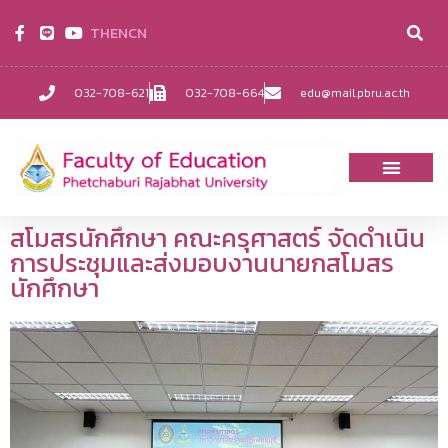
TH
EN
CN
032-708-621
032-708-664
edu@mail.pbru.ac.th
สโมสรนักศึกษา คณะครุศาสตร์ จัดดำเนิน
การประชุมและส่งมอบงานนายกสโมสร
นักศึกษา