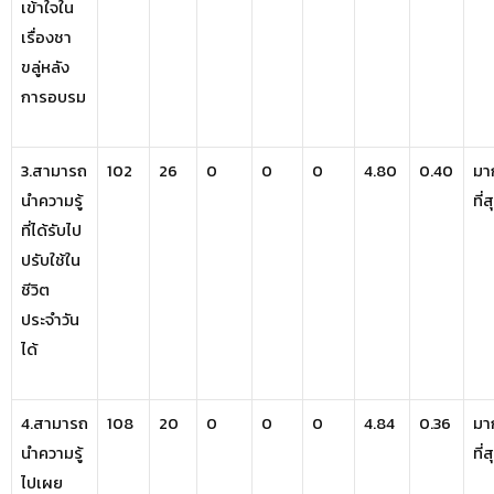
เข้าใจใน
เรื่องชา
ขลู่หลัง
การอบรม
3.สามารถ
102
26
0
0
0
4.80
0.40
มา
นำความรู้
ที่
ที่ได้รับไป
ปรับใช้ใน
ชีวิต
ประจำวัน
ได้
4.สามารถ
108
20
0
0
0
4.84
0.36
มา
นำความรู้
ที่
ไปเผย