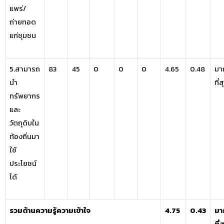
แพร่/
ถ่ายทอด
แก่ชุมชน
5.สามารถ
83
45
0
0
0
4.65
0.48
มา
นำ
ที่
ทรัพยากร
และ
วัตถุดิบใน
ท้องถิ่นมา
ใช้
ประโยชน์
ได้
รวมด้านความรู้ความเข้าใจ
4.75
0.43
มา
ที่