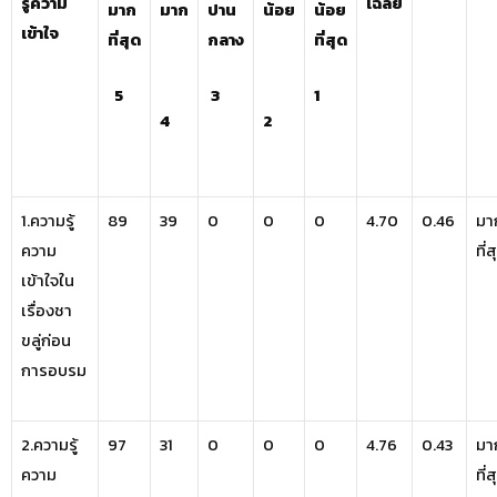
รู้ความ
เฉลี่ย
มาก
มาก
ปาน
น้อย
น้อย
เข้าใจ
ที่สุด
กลาง
ที่สุด
5
3
1
4
2
1.ความรู้
89
39
0
0
0
4.70
0.46
มา
ความ
ที่
เข้าใจใน
เรื่องชา
ขลู่ก่อน
การอบรม
2.ความรู้
97
31
0
0
0
4.76
0.43
มา
ความ
ที่