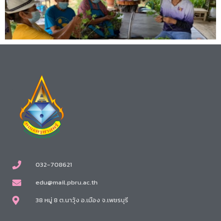
032-708621
edu@mail.pbru.ac.th
38 หมู่ 8 ต.นาวุ้ง อ.เมือง จ.เพชรบุรี