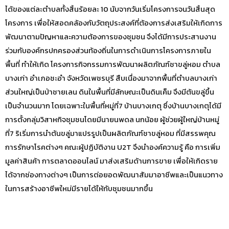
ได้ของแต่ละตำบลทั้งสิ้นร้อยละ 10 นับจากวันเริ่มโครงการจนวันสิ้นสุด
โครงการ เพื่อให้สอดคล้องกับวัตถุประสงค์ที่ต้องการส่งเสริมให้เกิดการ
พัฒนาตามปัญหาและความต้องการของชุมชน จึงได้มีการประสานงาน
ร่วมกับองค์กรปกครองส่วนท้องถิ่นในการดำเนินการโครงการภายใน
พื้นที่ ทำให้เกิด โครงการกิจกรรมการพัฒนาผลิตภัณฑ์ชาขลู่หอม ตำบล
บางเก่า อำเภอชะอำ จังหวัดเพชรบุรี สืบเนื่องมาจากพื้นที่ตำบลบางเก่า
ส่วนใหญ่เป็นป่าชายเลน ดินในพื้นที่มีลักษณะเป็นดินเค็ม จึงมีต้นขลู่ขึ้น
เป็นจำนวนมาก โดยเฉพาะในพื้นที่หมู่ที่7 บ้านบางเกตุ ซึ่งบ้านบางเกตุได้มี
การตั้งกลุ่มวิสาหกิจชุมชนโดยมีนายนพดล นกน้อย ผู้ช่วยผู้ใหญ่บ้านหมู่
ที่7 ริเริ่มการนำต้นขลู่มาแปรรูปเป็นผลิตภัณฑ์ชาขลู่หอม ที่มีสรรพคุณ
การรักษาโรคต่างๆ คณะผู้ปฏิบัติงาน U2T จึงนำองค์ความรู้ คือ การเพิ่ม
มูลค่าสินค้า การตลาดออนไลน์ มาส่งเสริมด้านการขาย เพื่อให้เกิดราย
ได้จากช่องทางต่างๆ เป็นการต่อยอดพัฒนาสัมมาอาชีพและเป็นแนวทาง
ในการสร้างอาชีพใหม่มีรายได้ให้กับชุมชนมากขึ้น