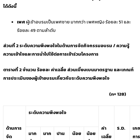
ได้ดังนี้
เพศ
ผู้เข้าอบรมเป็นเพศชาย มากกว่า เพศหญิง ร้อยละ 51 และ
ร้อยละ 49 ตามลำดับ
ส่วนที่
2 ระดับความพึงพอใจในด้านการจัดกิจกรรมอบรม / ความรู้
ความเข้าใจและการนำไปใช้ต่อการเข้าร่วมโครงการ
ตารางที่
2 จำนวน ร้อยละ ค่าเฉลี่ย ส่วนเบี่ยงเบนมาตรฐาน และเกณฑ์
การประเมินของผู้เข้าอบรมเกี่ยวกับระดับความพึงพอใจ
(
n= 128)
ระดับความพึงพอใจ
ด้านการ
ค่า
S.D.
เกณ
มาก
มาก
ปาน
น้อย
น้อย
จัด
เฉลี่ย
การ