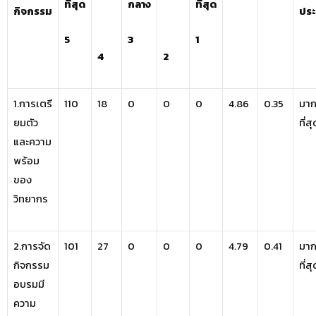
ที่สุด
กลาง
ที่สุด
กิจกรรม
ประ
5
3
1
4
2
1.การเตรี
110
18
0
0
0
4.86
0.35
มา
ยมตัว
ที่ส
และความ
พร้อม
ของ
วิทยากร
2.การจัด
101
27
0
0
0
4.79
0.41
มา
กิจกรรม
ที่ส
อบรมมี
ความ