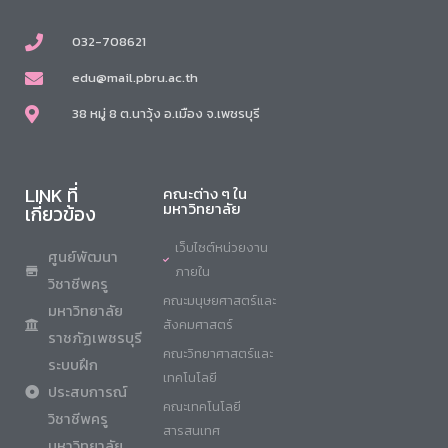
032-708621
edu@mail.pbru.ac.th
38 หมู่ 8 ต.นาวุ้ง อ.เมือง จ.เพชรบุรี
LINK ที่
คณะต่าง ๆ ใน
มหาวิทยาลัย
เกี่ยวข้อง
เว็บไซต์หน่วยงาน
ศูนย์พัฒนา
ภายใน
วิชาชีพครู
คณะมนุษยศาสตร์และ
มหาวิทยาลัย
สังคมศาสตร์
ราชภัฏเพชรบุรี
คณะวิทยาศาสตร์และ
ระบบฝึก
เทคโนโลยี
ประสบการณ์
คณะเทคโนโลยี
วิชาชีพครู
สารสนเทศ
มหาวิทยาลัย