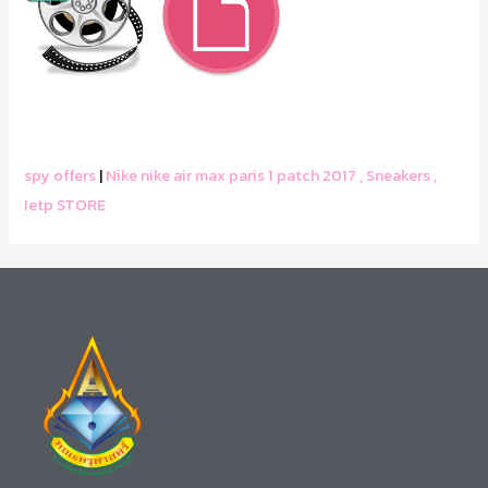
spy offers
|
Nike nike air max paris 1 patch 2017 , Sneakers ,
Ietp STORE