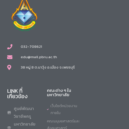
032-708621
edu@mail.pbru.ac.th
38 หมู่ 8 ต.นาวุ้ง อ.เมือง จ.เพชรบุรี
LINK ที่
คณะต่าง ๆ ใน
มหาวิทยาลัย
เกี่ยวข้อง
เว็บไซต์หน่วยงาน
ศูนย์พัฒนา
ภายใน
วิชาชีพครู
คณะมนุษยศาสตร์และ
มหาวิทยาลัย
สังคมศาสตร์