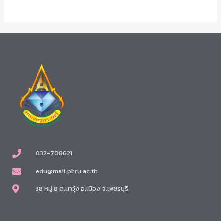
032-708621
edu@mail.pbru.ac.th
38 หมู่ 8 ต.นาวุ้ง อ.เมือง จ.เพชรบุรี