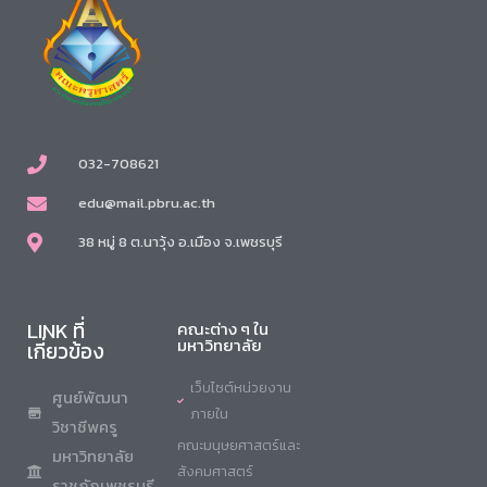
032-708621
edu@mail.pbru.ac.th
38 หมู่ 8 ต.นาวุ้ง อ.เมือง จ.เพชรบุรี
LINK ที่
คณะต่าง ๆ ใน
มหาวิทยาลัย
เกี่ยวข้อง
เว็บไซต์หน่วยงาน
ศูนย์พัฒนา
ภายใน
วิชาชีพครู
คณะมนุษยศาสตร์และ
มหาวิทยาลัย
สังคมศาสตร์
ราชภัฏเพชรบุรี