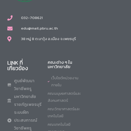
032-708621
edu@mail.pbru.ac.th
38 หมู่ 8 ต.นาวุ้ง อ.เมือง จ.เพชรบุรี
LINK ที่
คณะต่าง ๆ ใน
มหาวิทยาลัย
เกี่ยวข้อง
เว็บไซต์หน่วยงาน
ศูนย์พัฒนา
ภายใน
วิชาชีพครู
คณะมนุษยศาสตร์และ
มหาวิทยาลัย
สังคมศาสตร์
ราชภัฏเพชรบุรี
คณะวิทยาศาสตร์และ
ระบบฝึก
เทคโนโลยี
ประสบการณ์
คณะเทคโนโลยี
วิชาชีพครู