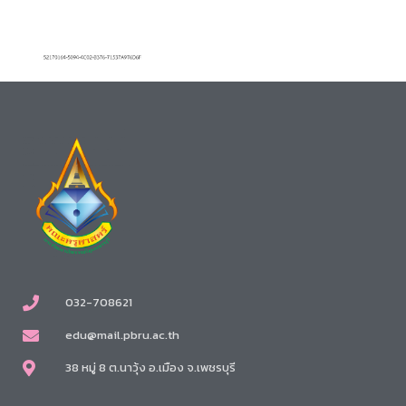
032-708621
edu@mail.pbru.ac.th
38 หมู่ 8 ต.นาวุ้ง อ.เมือง จ.เพชรบุรี