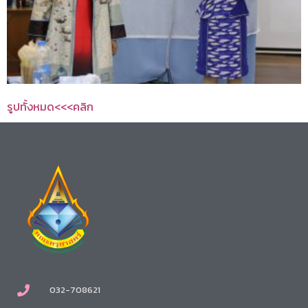
รูปทั้งหมด<<<คลิก
032-708621