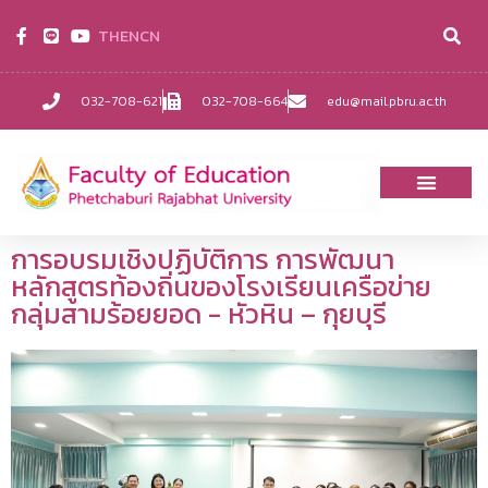
TH
EN
CN
032-708-621
032-708-664
edu@mail.pbru.ac.th
การอบรมเชิงปฏิบัติการ การพัฒนา
หลักสูตรท้องถิ่นของโรงเรียนเครือข่าย
กลุ่มสามร้อยยอด - หัวหิน – กุยบุรี