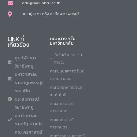
edu@mail.pbru.ac.th
38 หมู่ 8 ต.นาวุ้ง อ.เมือง จ.เพชรบุรี
LINK ที่
คณะต่าง ๆ ใน
มหาวิทยาลัย
เกี่ยวข้อง
เว็บไซต์หน่วยงาน
ศูนย์พัฒนา
ภายใน
วิชาชีพครู
คณะมนุษยศาสตร์และ
มหาวิทยาลัย
สังคมศาสตร์
ราชภัฏเพชรบุรี
คณะวิทยาศาสตร์และ
ระบบฝึก
เทคโนโลยี
ประสบการณ์
คณะเทคโนโลยี
วิชาชีพครู
สารสนเทศ
มหาวิทยาลัย
คณะเทคโนโลยี
ราชภัฏ 38 แห่ง
การเกษตร
คณะครุศาสตร์
คณะวิศวกรรมศาสตร์