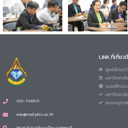
LINK ที่เกี่ยว
ศูนย์พัฒนาว
มหาวิทยาลัย
ระบบฝึกประ
มหาวิทยาลั
032-708621
คณะครุศาสต
edu@mail.pbru.ac.th
38 หมู่ 8 ต.นาวุ้ง อ.เมือง จ.เพชรบุรี