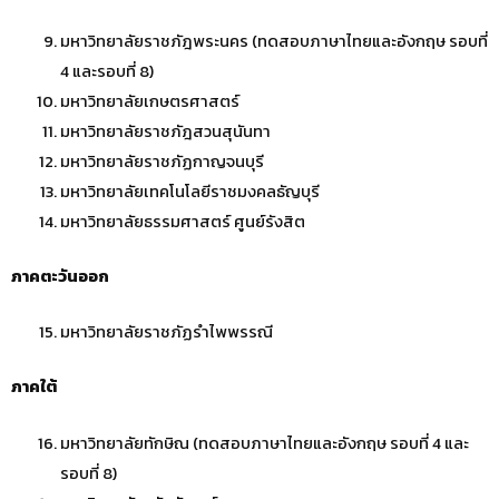
มหาวิทยาลัยราชภัฎพระนคร (ทดสอบภาษาไทยและอังกฤษ รอบที่
4 และรอบที่ 8)
มหาวิทยาลัยเกษตรศาสตร์
มหาวิทยาลัยราชภัฎสวนสุนันทา
มหาวิทยาลัยราชภัฏกาญจนบุรี
มหาวิทยาลัยเทคโนโลยีราชมงคลธัญบุรี
มหาวิทยาลัยธรรมศาสตร์ ศูนย์รังสิต
ภาคตะวันออก
มหาวิทยาลัยราชภัฏรำไพพรรณี
ภาคใต้
มหาวิทยาลัยทักษิณ (ทดสอบภาษาไทยและอังกฤษ รอบที่ 4 และ
รอบที่ 8)