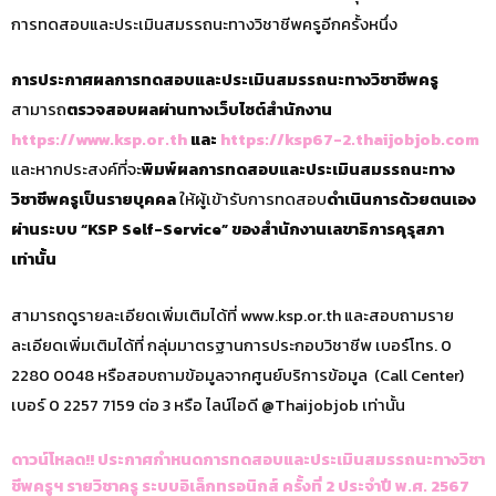
การทดสอบและประเมินสมรรถนะทางวิชาชีพครูอีกครั้งหนึ่ง
การประกาศผลการทดสอบและประเมินสมรรถนะทางวิชาชีพครู
สามารถ
ตรวจสอบ
ผลผ่านทางเว็บไซต์สำนักงาน
https://www.ksp.or.th
และ
https://ksp
67-2
.
thaijobjob.com
และหากประสงค์ที่จะ
พิมพ์ผลการทดสอบและประเมินสมรรถนะทาง
วิชาชีพครูเป็นรายบุคคล
ให้ผู้เข้ารับการทดสอบ
ดำเนินการด้วยตนเอง
ผ่านระบบ “
KSP Self-Service” ของสำนักงานเลขาธิการคุรุสภา
เท่านั้น
สามารถดูรายละเอียดเพิ่มเติมได้ที่ www.ksp.or.th และสอบถามราย
ละเอียดเพิ่มเติมได้ที่ กลุ่มมาตรฐานการประกอบวิชาชีพ เบอร์โทร. 0
2280 0048 หรือสอบถามข้อมูลจากศูนย์บริการข้อมูล (Call Center)
เบอร์ 0 2257 7159 ต่อ 3 หรือ ไลน์ไอดี @Thaijobjob เท่านั้น
ดาวน์โหลด!! ประกาศกำหนดการทดสอบและประเมินสมรรถนะทางวิชา
ชีพครูฯ
รายวิชาครู ระบบอิเล็กทรอนิกส์ ครั้งที่ 2 ประจำปี พ.ศ. 2567