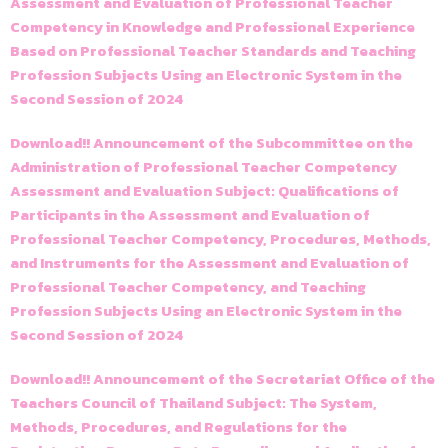
Assessment and Evaluation of Professional Teacher
Competency in Knowledge and Professional Experience
Based on Professional Teacher Standards and Teaching
Profession Subjects Using an Electronic System in the
Second Session of 2024
Download!! Announcement of the Subcommittee on the
Administration of Professional Teacher Competency
Assessment and Evaluation Subject: Qualifications of
Participants in the Assessment and Evaluation of
Professional Teacher Competency, Procedures, Methods,
and Instruments for the Assessment and Evaluation of
Professional Teacher Competency, and Teaching
Profession Subjects Using an Electronic System in the
Second Session of 2024
Download!!
Announcement of the Secretariat Office of the
Teachers Council of Thailand
Subject: The System,
Methods, Procedures, and Regulations for the