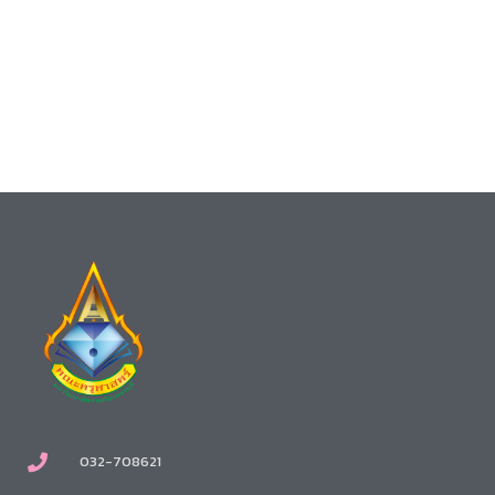
032-708621