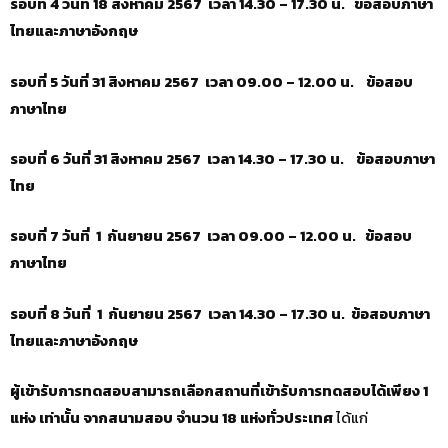
รอบที่ 4 วันที่ 18 สิงหาคม 2567 เวลา 14.30 – 17.30 น. ข้อสอบภาษา
ไทยและภาษาอังกฤษ
รอบที่ 5 วันที่ 31 สิงหาคม 2567 เวลา 09.00 – 12.00 น. ข้อสอบ
ภาษาไทย
รอบที่ 6 วันที่ 31 สิงหาคม 2567 เวลา 14.30 – 17.30 น. ข้อสอบภาษา
ไทย
รอบที่ 7 วันที่ 1 กันยายน 2567 เวลา 09.00 – 12.00 น. ข้อสอบ
ภาษาไทย
รอบที่ 8 วันที่ 1 กันยายน 2567 เวลา 14.30 – 17.30 น. ข้อสอบภาษา
ไทยและภาษาอังกฤษ
ผู้เข้ารับการทดสอบสามารถเลือกสถานที่เข้ารับการทดสอบได้เพียง 1
แห่ง เท่านั้น จากสนามสอบ จำนวน 18 แห่งทั่วประเทศ
ได้แก่