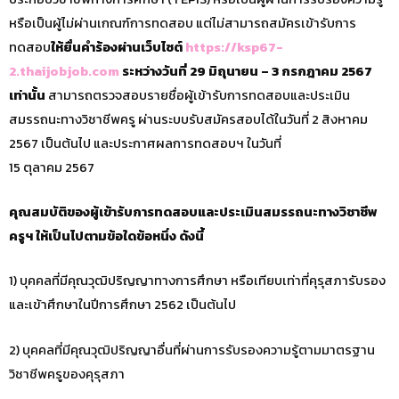
หรือเป็นผู้ไม่ผ่านเกณฑ์การทดสอบ แต่ไม่สามารถสมัครเข้ารับการ
ทดสอบ
ให้ยื่นคำร้องผ่านเว็บไซต์
https://ksp67-
2.thaijobjob.com
ระหว่างวันที่ 29 มิถุนายน – 3 กรกฎาคม 2567
เท่านั้น
สามารถตรวจสอบรายชื่อผู้เข้ารับการทดสอบและประเมิน
สมรรถนะทางวิชาชีพครู ผ่านระบบรับสมัครสอบได้ในวันที่ 2 สิงหาคม
2567 เป็นต้นไป และประกาศผลการทดสอบฯ ในวันที่
15 ตุลาคม 2567
คุณสมบัติของผู้เข้ารับการทดสอบและประเมินสมรรถนะทางวิชาชีพ
ครูฯ ให้เป็นไปตามข้อใดข้อหนึ่ง ดังนี้
1) บุคคลที่มีคุณวุฒิปริญญาทางการศึกษา หรือเทียบเท่าที่คุรุสภารับรอง
และเข้าศึกษาในปีการศึกษา 2562 เป็นต้นไป
2) บุคคลที่มีคุณวุฒิปริญญาอื่นที่ผ่านการรับรองความรู้ตามมาตรฐาน
วิชาชีพครูของคุรุสภา