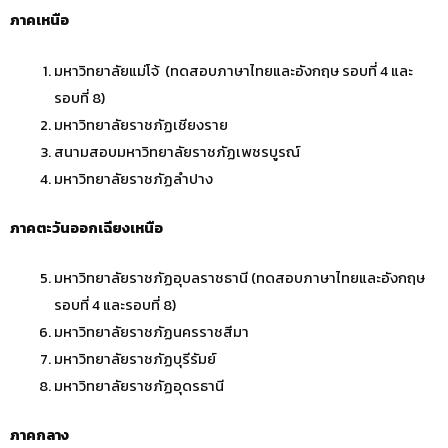
ภาคเหนือ
มหาวิทยาลัยแม่โจ้ (ทดสอบภาษาไทยและอังกฤษ รอบที่ 4 และ
รอบที่ 8)
มหาวิทยาลัยราชภัฏเชียงราย
สนามสอบมหาวิทยาลัยราชภัฏเพชรบูรณ์
มหาวิทยาลัยราชภัฏลำปาง
ภาคตะวันออกเฉียงเหนือ
มหาวิทยาลัยราชภัฏอุบลราชธานี (ทดสอบภาษาไทยและอังกฤษ
รอบที่ 4 และรอบที่ 8)
มหาวิทยาลัยราชภัฏนครราชสีมา
มหาวิทยาลัยราชภัฏบุรีรัมย์
มหาวิทยาลัยราชภัฏอุดรธานี
ภาคกลาง