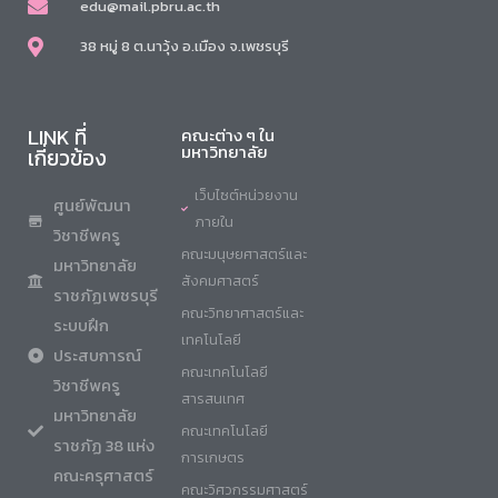
edu@mail.pbru.ac.th
38 หมู่ 8 ต.นาวุ้ง อ.เมือง จ.เพชรบุรี
LINK ที่
คณะต่าง ๆ ใน
มหาวิทยาลัย
เกี่ยวข้อง
เว็บไซต์หน่วยงาน
ศูนย์พัฒนา
ภายใน
วิชาชีพครู
คณะมนุษยศาสตร์และ
มหาวิทยาลัย
สังคมศาสตร์
ราชภัฏเพชรบุรี
คณะวิทยาศาสตร์และ
ระบบฝึก
เทคโนโลยี
ประสบการณ์
คณะเทคโนโลยี
วิชาชีพครู
สารสนเทศ
มหาวิทยาลัย
คณะเทคโนโลยี
ราชภัฏ 38 แห่ง
การเกษตร
คณะครุศาสตร์
คณะวิศวกรรมศาสตร์