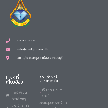
032-708621
edu@mail.pbru.ac.th
38 หมู่ 8 ต.นาวุ้ง อ.เมือง จ.เพชรบุรี
LINK ที่
คณะต่าง ๆ ใน
มหาวิทยาลัย
เกี่ยวข้อง
เว็บไซต์หน่วยงาน
ศูนย์พัฒนา
ภายใน
วิชาชีพครู
คณะมนุษยศาสตร์และ
มหาวิทยาลัย