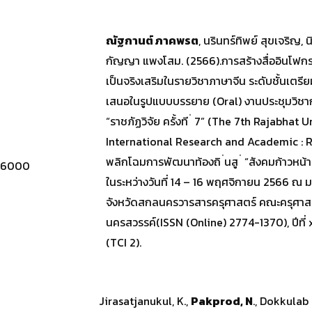
ณัฐกานต์ ภาคพรต
, นรินทร์ทิพย์ สุขเจริญ, น
กัญญา แพงโสม. (2566).การสร้างสื่ออินโฟก
เป็นจริงเสริมในรายวิชาภาษาจีน ระดับชั้นเตรีย
เสนอในรูปแบบบรรยาย (Oral) งานประชุมวิชา
“ราชภัฏวิจัย ครั้งที ่ 7” (The 7th Rajabhat
International Research and Academic : RU
พลิกโฉมการพัฒนาท้องถิ ่นสู ่ “สังคมก้าวหน้า 
ี 76000
ในระหว่างวันที่ 14 – 16 พฤศจิกายน 2566 ณ
จังหวัดสกลนครวารสารครุศาสตร์ คณะครุศาสต
นครสวรรค์(ISSN (Online) 2774-1370), ปีที่ 
(TCI 2).
Jirasatjanukul, K.,
Pakprod, N
., Dokkulab