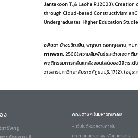
Jantakoon T.,& Laoha R.(2023). Creation 
through Cloud-based Constructivism anC
Undergraduates. Higher Education Studies (
อพัชชา ช้างขวัญยืน, พฤกษา ดอกกุหลาบ, กนกรัต
ภาคพรต.
2566).ความสัมพันธ์ระหว่างเจตคติม
พฤติกรรมการกลั่นแกล้งออนไลน์ของนิสิตระดั
วารสารมหาวิทยาลัยราชภัฏธนบุรี, 17(2), (อยู่ร
ข้อง
คณะต่าง ๆ ในมหาวิทยาลัย
เว็บไซต์หน่วยงานภายใน
ิชาชีพครู
คณะมนุษยศาสตร์และสังคมศาสตร์
ราชภัฏเพชรบุรี