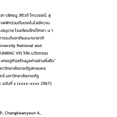
ิสา เลิศธนู, สิริวดี ไกรวรรณ์, สุ
ราฟฟิกร่วมกับเทคโนโลยีความ
มอนุบาล โรงเรียนรักษ์วิทยา. น า
การระดับชาติและนานาชาติ
 University National and
NIRAC VII) วิจัย นวัตกรรม
เศรษฐกิจสร้างมูลค่าอย่างยั่งยืน”
 มหาวิทยาลัยราชภัฏสกลนคร
ร์ มหาวิทยาลัยราชภัฏ
x ฉบับที่ x (xxxx-xxxx 2567),
 P., Changkwanyeun A.,