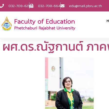
032-708-621
032-708-664
edu@mail.pbru.ac.th
ห
ผศ.ดร.ณัฐกานต์ ภา