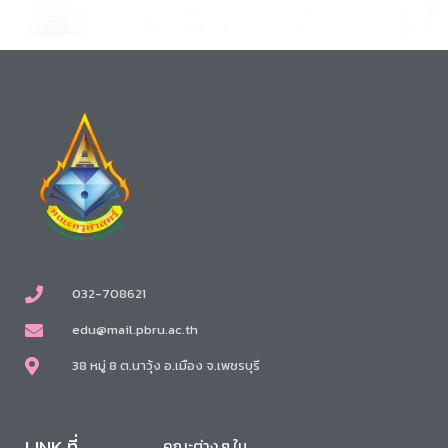
032-708621
edu@mail.pbru.ac.th
38 หมู่ 8 ต.นาวุ้ง อ.เมือง จ.เพชรบุรี
LINK ที่
คณะต่าง ๆ ใน