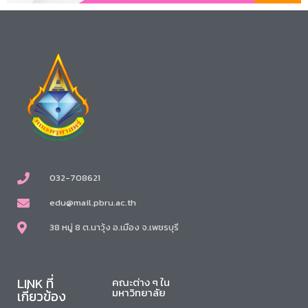
032-708621
edu@mail.pbru.ac.th
38 หมู่ 8 ต.นาวุ้ง อ.เมือง จ.เพชรบุรี
LINK ที่
คณะต่าง ๆ ใน
มหาวิทยาลัย
เกี่ยวข้อง