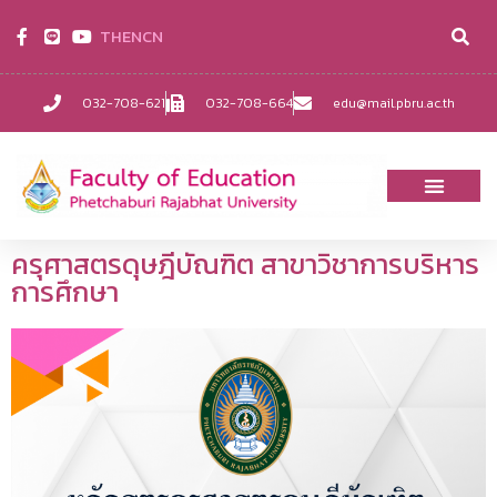
TH
EN
CN
032-708-621
032-708-664
edu@mail.pbru.ac.th
ครุศาสตรดุษฎีบัณฑิต สาขาวิชาการบริหาร
การศึกษา