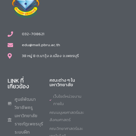
032-708621
edu@mail.pbru.ac.th
38 หมู่ 8 ต.นาวุ้ง อ.เมือง จ.เพชรบุรี
LINK ที่
คณะต่าง ๆ ใน
มหาวิทยาลัย
เกี่ยวข้อง
เว็บไซต์หน่วยงาน
ศูนย์พัฒนา
ภายใน
วิชาชีพครู
คณะมนุษยศาสตร์และ
มหาวิทยาลัย
สังคมศาสตร์
ราชภัฏเพชรบุรี
คณะวิทยาศาสตร์และ
ระบบฝึก
เทคโนโลยี