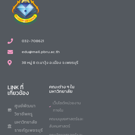
032-708621
edu@mail.pbru.ac.th
38 หมู่ 8 ต.นาวุ้ง อ.เมือง จ.เพชรบุรี
LINK ที่
คณะต่าง ๆ ใน
มหาวิทยาลัย
เกี่ยวข้อง
เว็บไซต์หน่วยงาน
ศูนย์พัฒนา
ภายใน
วิชาชีพครู
คณะมนุษยศาสตร์และ
มหาวิทยาลัย
สังคมศาสตร์
ราชภัฏเพชรบุรี
คณะวิทยาศาสตร์และ