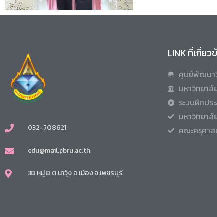
LINK ที่เกี่ยว
ศูนย์พัฒนาว
มหาวิทยาลัย
ระบบฝึกประ
มหาวิทยาลั
032-708621
คณะครุศาสต
edu@mail.pbru.ac.th
38 หมู่ 8 ต.นาวุ้ง อ.เมือง จ.เพชรบุรี