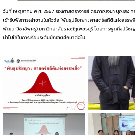
วันที่ 19 ตุลาคม พ.ศ. 2567 รองศาสตราจารย์ ดร.กาญจนา บุญส่ง 
เข้ารับฟังการเล่าขานในหัวข้อ “พันธุปรัชญา : ศาสตร์สถิติแห่งสรรพ
พัฒนาวิชาชีพครู) มหาวิทยาลัยราชภัฏเพชรบุรี โดยการพูดถึงปรัชญา
นำไปใช้ในการเรียนระดับบัณฑิตศึกษาต่อไป