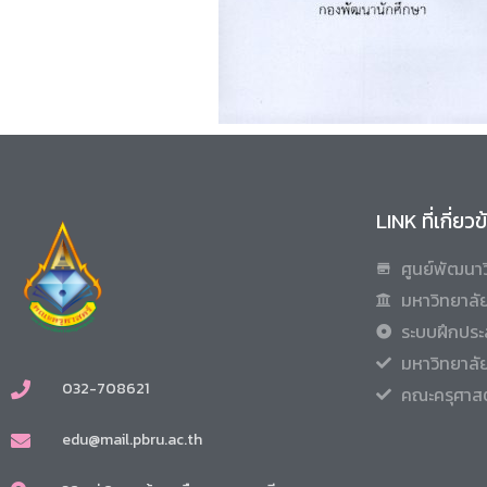
LINK ที่เกี่ยว
ศูนย์พัฒนาว
มหาวิทยาลัย
ระบบฝึกประ
มหาวิทยาลั
032-708621
คณะครุศาสต
edu@mail.pbru.ac.th