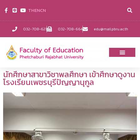
TH
EN
CN
032-708-621
032-708-664
edu@mail.pbru.ac.th
นักศึกษาสาขาวิชาพลศึกษา เข้าศึกษาดูงาน
โรงเรียนเพชรบุรีปัญญานุกูล